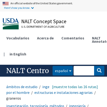
An official website of the United States government.
Here's how you know.
NALT Concept Space
U.S. DEPARTMENT OF AGRICULTURE
Vocabularios
Acerca de
Comentarios
NALT
Annotat
|
in English
NALT Centro
español
ámbitos de estudio
ingeniería
[muestre todas las 16 rutas]
estructuras hechas
por el hombre
estructuras e instalaciones agrarias
graneros
investigación, tecnología, métodos
ingeniería