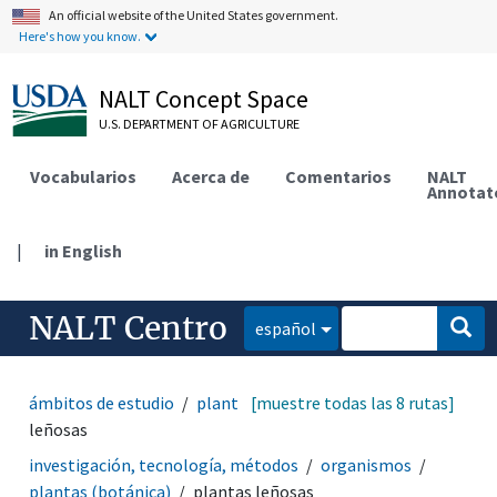
An official website of the United States government.
Here's how you know.
NALT Concept Space
U.S. DEPARTMENT OF AGRICULTURE
Vocabularios
Acerca de
Comentarios
NALT
Annotat
|
in English
NALT Centro
español
ámbitos de estudio
plantas (botánica)
[muestre todas las 8 rutas]
plantas
leñosas
investigación, tecnología, métodos
organismos
plantas (botánica)
plantas leñosas