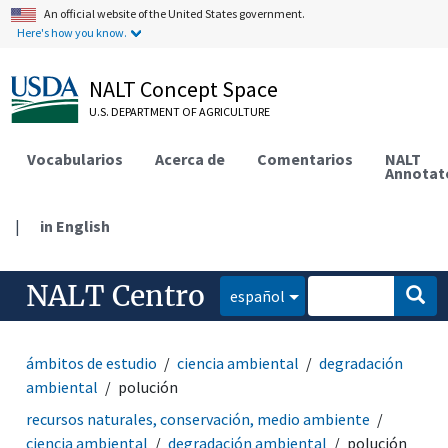
An official website of the United States government.
Here's how you know.
NALT Concept Space
U.S. DEPARTMENT OF AGRICULTURE
Vocabularios
Acerca de
Comentarios
NALT
Annotat
|
in English
NALT Centro
español
ámbitos de estudio
ciencia ambiental
degradación
ambiental
polución
recursos naturales, conservación, medio ambiente
ciencia ambiental
degradación ambiental
polución