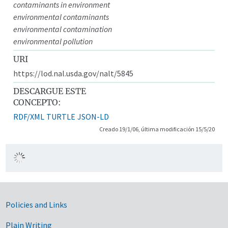
contaminants in environment
environmental contaminants
environmental contamination
environmental pollution
URI
https://lod.nal.usda.gov/nalt/5845
DESCARGUE ESTE
CONCEPTO:
RDF/XML
TURTLE
JSON-LD
Creado 19/1/06, última modificación 15/5/20
Government Links
Policies and Links
Plain Writing