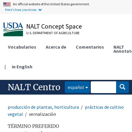
An official website of the United States government.
Here's how you know.
NALT Concept Space
U.S. DEPARTMENT OF AGRICULTURE
Vocabularios
Acerca de
Comentarios
NALT
Annotat
|
in English
NALT Centro
español
producción de plantas, horticultura
prácticas de cultivo
vegetal
vernalización
TÉRMINO PREFERIDO