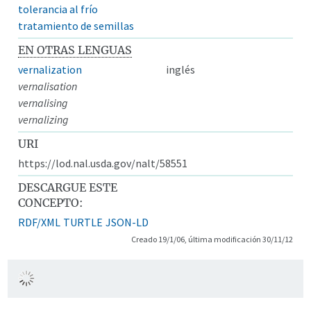
tolerancia al frío
tratamiento de semillas
EN OTRAS LENGUAS
vernalization
inglés
vernalisation
vernalising
vernalizing
URI
https://lod.nal.usda.gov/nalt/58551
DESCARGUE ESTE
CONCEPTO:
RDF/XML
TURTLE
JSON-LD
Creado 19/1/06, última modificación 30/11/12