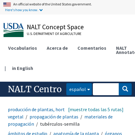
An official website of the United States government.
Here's how you know.
NALT Concept Space
U.S. DEPARTMENT OF AGRICULTURE
Vocabularios
Acerca de
Comentarios
NALT
Annotat
|
in English
NALT Centro
español
producción de plantas, horticultura
[muestre todas las 5 rutas]
prácticas de cultivo
vegetal
propagación de plantas
materiales de
propagación
tubérculos-semilla
ámbitos de estudio
anatomía de la planta
órganos