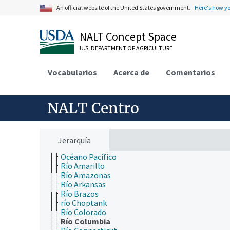
mar de Noruega
An official website of the United States government.
Here's how y
Mar de Okhotsk
Mar de Sargasso
NALT Concept Space
Mar de Tasmania
mar de Timor
U.S. DEPARTMENT OF AGRICULTURE
Mar del Japón
Mar del Norte
Vocabularios
Acerca de
Comentarios
Mar Egeo
Mar Mediterráneo
Mar Meridional de China
Mar Negro
NALT Centro
Mar Rojo
Mar Tirreno
océano Ártico
Océano Atlántico
Jerarquía
Océano Índico
Océano Pacífico
Río Amarillo
Río Amazonas
Río Arkansas
Río Brazos
río Choptank
Río Colorado
Río Columbia