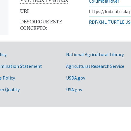
EN OTRAS LENGUAS
Columbia River
URI
https://lod.nal.usda
DESCARGUE ESTE
RDF/XML
TURTLE
JS
CONCEPTO:
licy
National Agricultural Library
imination Statement
Agricultural Research Service
s Policy
USDA.gov
on Quality
USA.gov