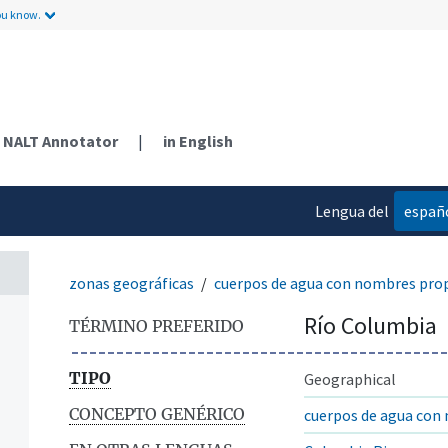
ou know.
NALT Annotator
|
in English
Lengua del
españ
contenido
zonas geográficas
cuerpos de agua con nombres pro
Río Columbia
TÉRMINO PREFERIDO
TIPO
Geographical
CONCEPTO GENÉRICO
cuerpos de agua con