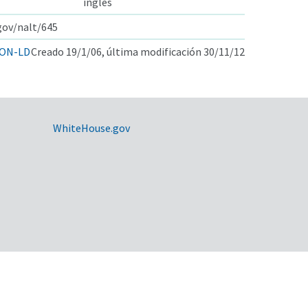
inglés
.gov/nalt/645
ON-LD
Creado 19/1/06, última modificación 30/11/12
WhiteHouse.gov