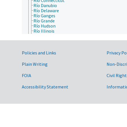
Río Connecticut
Río Danubio
Río Delaware
Río Ganges
Río Grande
Río Hudson
Río Illinois
Río Indo
Río James (Virginia)
río Jordán
Río Kansas
Government Links
Policies and Links
Privacy Po
río Kentucky
Río Mekong
Plain Writing
Non-Discr
río Minnesota
Río Mississippi
FOIA
Civil Right
Río Missouri
Río Niágara
Accessibility Statement
Informati
Río Nilo
Río Ohio
Río Orinoco
río Paraguay
Río Paraná
Río Potomac
Río Rin
Río Sacramento