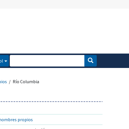
ol
pios
Río Columbia
 nombres propios