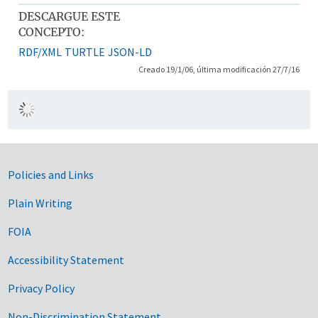
DESCARGUE ESTE
CONCEPTO:
RDF/XML
TURTLE
JSON-LD
Creado 19/1/06, última modificación 27/7/16
Government Links
Policies and Links
Plain Writing
FOIA
Accessibility Statement
Privacy Policy
Non-Discrimination Statement