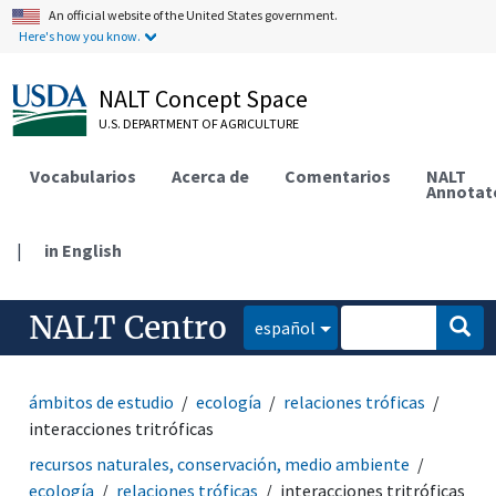
An official website of the United States government.
Here's how you know.
NALT Concept Space
U.S. DEPARTMENT OF AGRICULTURE
Vocabularios
Acerca de
Comentarios
NALT
Annotat
|
in English
NALT Centro
español
ámbitos de estudio
ecología
relaciones tróficas
interacciones tritróficas
recursos naturales, conservación, medio ambiente
ecología
relaciones tróficas
interacciones tritróficas