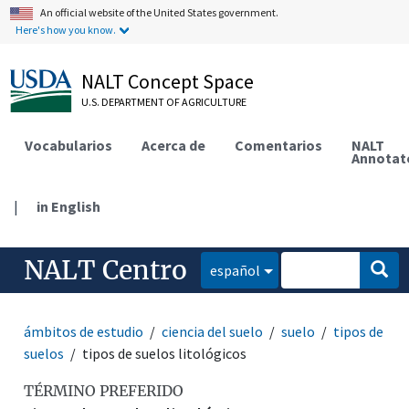
An official website of the United States government.
Here's how you know.
NALT Concept Space
U.S. DEPARTMENT OF AGRICULTURE
Vocabularios
Acerca de
Comentarios
NALT
Annotat
|
in English
NALT Centro
español
ámbitos de estudio
ciencia del suelo
suelo
tipos de
suelos
tipos de suelos litológicos
TÉRMINO PREFERIDO