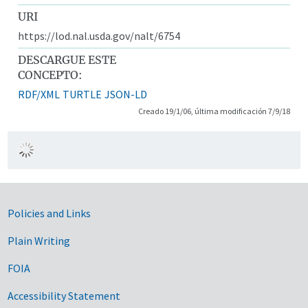
URI
https://lod.nal.usda.gov/nalt/6754
DESCARGUE ESTE
CONCEPTO:
RDF/XML
TURTLE
JSON-LD
Creado 19/1/06, última modificación 7/9/18
Government Links
Policies and Links
Plain Writing
FOIA
Accessibility Statement