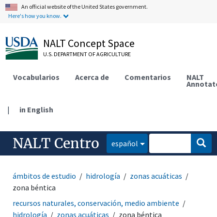
An official website of the United States government.
Here's how you know.
NALT Concept Space
U.S. DEPARTMENT OF AGRICULTURE
Vocabularios
Acerca de
Comentarios
NALT
Annotat
|
in English
NALT Centro
español
ámbitos de estudio
hidrología
zonas acuáticas
zona béntica
recursos naturales, conservación, medio ambiente
hidrología
zonas acuáticas
zona béntica