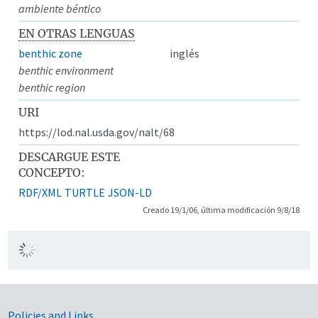
ambiente béntico
EN OTRAS LENGUAS
benthic zone
inglés
benthic environment
benthic region
URI
https://lod.nal.usda.gov/nalt/68
DESCARGUE ESTE
CONCEPTO:
RDF/XML
TURTLE
JSON-LD
Creado 19/1/06, última modificación 9/8/18
Policies and Links