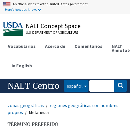
An official website of the United States government.
Here's how you know.
NALT Concept Space
U.S. DEPARTMENT OF AGRICULTURE
Vocabularios
Acerca de
Comentarios
NALT
Annotat
|
in English
NALT Centro
español
zonas geográficas
regiones geográficas con nombres
propios
Melanesia
TÉRMINO PREFERIDO