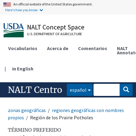
An official website of the United States government.
Here's how you know.
NALT Concept Space
U.S. DEPARTMENT OF AGRICULTURE
Vocabularios
Acerca de
Comentarios
NALT
Annotat
|
in English
NALT Centro
español
zonas geográficas
regiones geográficas con nombres
propios
Región de los Prairie Potholes
TÉRMINO PREFERIDO