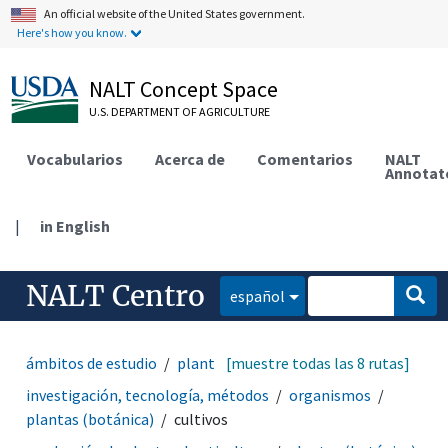
An official website of the United States government.
Here's how you know.
NALT Concept Space
U.S. DEPARTMENT OF AGRICULTURE
Vocabularios
Acerca de
Comentarios
NALT
Annotat
|
in English
NALT Centro
español
ámbitos de estudio
plantas (botánica)
[muestre todas las 8 rutas]
cultivos
investigación, tecnología, métodos
organismos
plantas (botánica)
cultivos