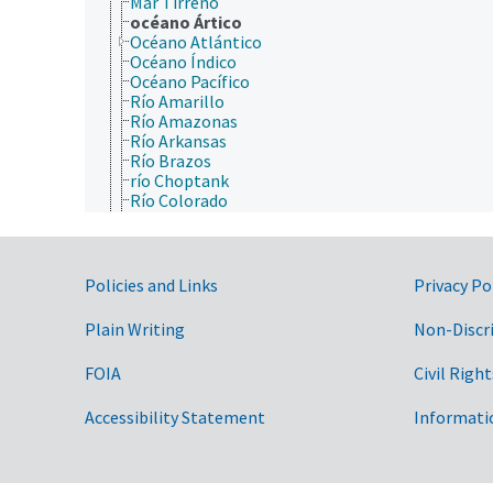
Mar Tirreno
océano Ártico
Océano Atlántico
Océano Índico
Océano Pacífico
Río Amarillo
Río Amazonas
Río Arkansas
Río Brazos
río Choptank
Río Colorado
Río Columbia
Río Connecticut
Río Danubio
Río Delaware
Government Links
Policies and Links
Privacy Po
Río Ganges
Río Grande
Plain Writing
Non-Discr
Río Hudson
Río Illinois
FOIA
Civil Right
Río Indo
Río James (Virginia)
Accessibility Statement
Informati
río Jordán
Río Kansas
río Kentucky
Río Mekong