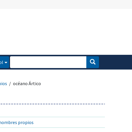
ol
pios
océano Ártico
 nombres propios