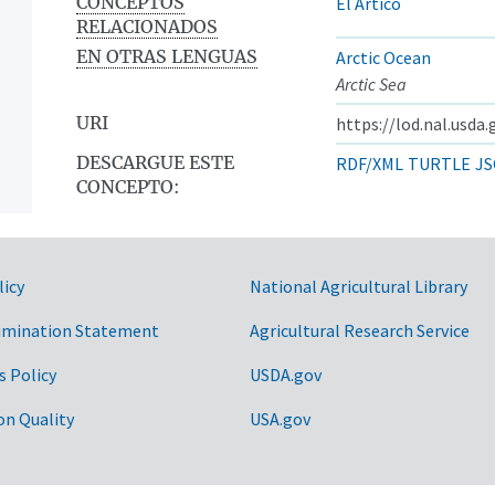
CONCEPTOS
El Ártico
RELACIONADOS
EN OTRAS LENGUAS
Arctic Ocean
Arctic Sea
URI
https://lod.nal.usda
DESCARGUE ESTE
RDF/XML
TURTLE
JS
CONCEPTO:
licy
National Agricultural Library
imination Statement
Agricultural Research Service
s Policy
USDA.gov
on Quality
USA.gov