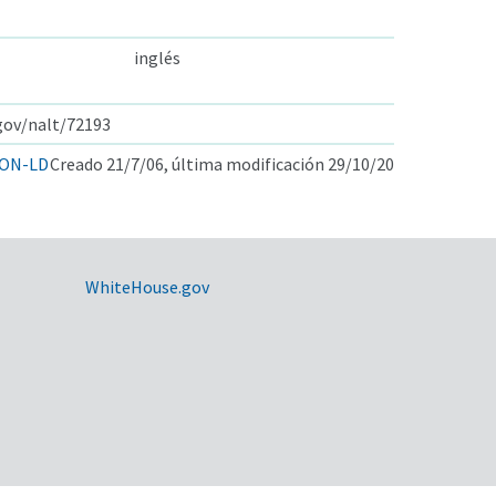
inglés
.gov/nalt/72193
ON-LD
Creado 21/7/06, última modificación 29/10/20
WhiteHouse.gov