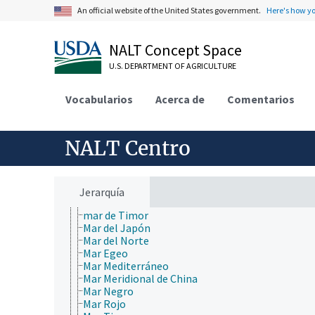
An official website of the United States government.
Here's how y
Mar de Beaufort
Mar de Bering
Mar de China Oriental
NALT Concept Space
Mar de Chukchi
Mar de Coral
U.S. DEPARTMENT OF AGRICULTURE
Mar de Cortés
Mar de Filipinas
Vocabularios
Acerca de
Comentarios
mar de Groenlandia
Mar de Irlanda
mar de Java
mar de Kara
NALT Centro
mar de Mármara
mar de Noruega
Mar de Okhotsk
Mar de Sargasso
Jerarquía
Mar de Tasmania
mar de Timor
Mar del Japón
Mar del Norte
Mar Egeo
Mar Mediterráneo
Mar Meridional de China
Mar Negro
Mar Rojo