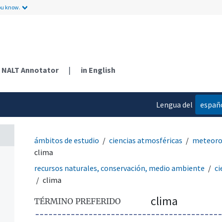
ou know.
NALT Annotator
|
in English
Lengua del
españ
contenido
ámbitos de estudio
ciencias atmosféricas
meteorol
clima
recursos naturales, conservación, medio ambiente
ci
clima
clima
TÉRMINO PREFERIDO