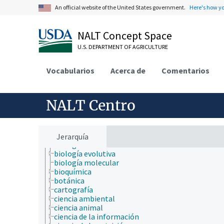
An official website of the United States government.
Here's how y
NALT Concept Space
U.S. DEPARTMENT OF AGRICULTURE
Vocabularios
Acerca de
Comentarios
ámbitos de estudio
acuicultura
agricultura
agronomía
NALT Centro
ambiente
apicultura
bioinformática
biología celular
Jerarquía
biología de los insectos
biología evolutiva
biología molecular
bioquímica
botánica
cartografía
ciencia ambiental
ciencia animal
ciencia de la información