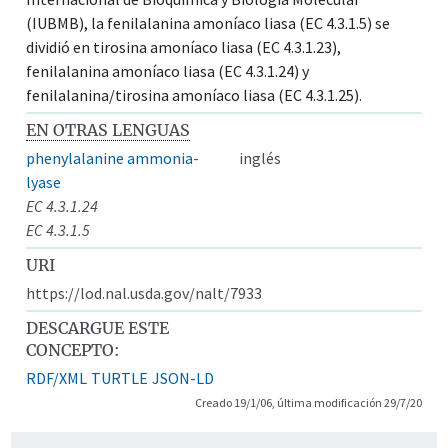
(IUBMB), la fenilalanina amoníaco liasa (EC 4.3.1.5) se
dividió en tirosina amoníaco liasa (EC 4.3.1.23),
fenilalanina amoníaco liasa (EC 4.3.1.24) y
fenilalanina/tirosina amoníaco liasa (EC 4.3.1.25).
EN OTRAS LENGUAS
phenylalanine ammonia-
inglés
lyase
EC 4.3.1.24
EC 4.3.1.5
URI
https://lod.nal.usda.gov/nalt/7933
DESCARGUE ESTE
CONCEPTO:
RDF/XML
TURTLE
JSON-LD
Creado 19/1/06, última modificación 29/7/20