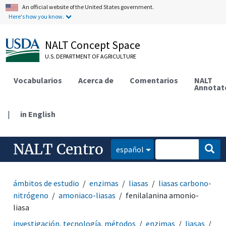
An official website of the United States government.
Here's how you know.
NALT Concept Space
U.S. DEPARTMENT OF AGRICULTURE
Vocabularios
Acerca de
Comentarios
NALT
Annotat
|
in English
NALT Centro
español
ámbitos de estudio
enzimas
liasas
liasas carbono-
nitrógeno
amoniaco-liasas
fenilalanina amonio-
liasa
investigación, tecnología, métodos
enzimas
liasas