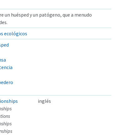
re un huésped y un patógeno, que a menudo
des.
s ecológicos
ésped
nsa
tencia
pedero
ionships
inglés
nships
tions
nships
nships