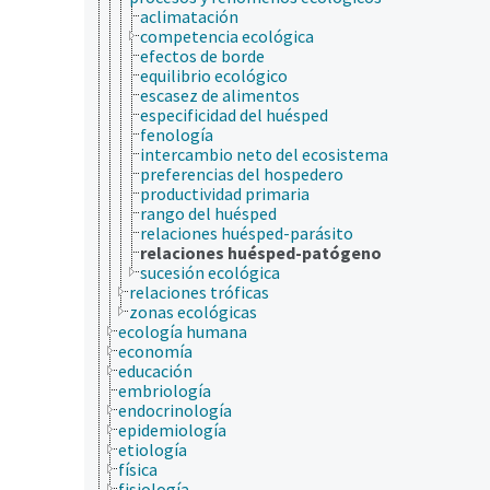
aclimatación
competencia ecológica
efectos de borde
equilibrio ecológico
escasez de alimentos
especificidad del huésped
fenología
intercambio neto del ecosistema
preferencias del hospedero
productividad primaria
rango del huésped
relaciones huésped-parásito
relaciones huésped-patógeno
sucesión ecológica
relaciones tróficas
zonas ecológicas
ecología humana
economía
educación
embriología
endocrinología
epidemiología
etiología
física
fisiología