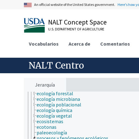
ciencia del suelo
An official website of the United States government.
Here's how y
ciencia y tecnología geoespaciales
ciencias atmosféricas
ciencias del mar
NALT Concept Space
ciencias forestales
U.S. DEPARTMENT OF AGRICULTURE
ciencias sociales
comunicación (humana)
conducta
Vocabularios
Acerca de
Comentarios
cultura y humanidades
ecología
agroecología
NALT Centro
ecología animal
ecología comunitaria
ecología del fuego
ecología del paisaje
Jerarquía
ecología del suelo
ecología forestal
ecología microbiana
ecología poblacional
ecología química
ecología vegetal
ecosistemas
ecotonas
paleoecología
procesos y fenómenos ecológicos