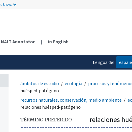
ou know.
NALT Annotator
|
in English
Lengua del
españ
contenido
ámbitos de estudio
ecología
procesos y fenómeno
huésped-patógeno
recursos naturales, conservación, medio ambiente
ec
relaciones huésped-patógeno
relaciones h
TÉRMINO PREFERIDO