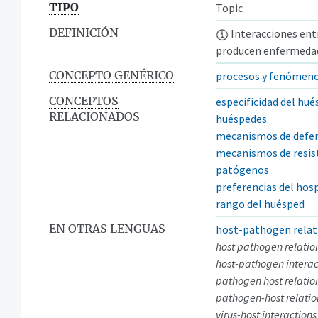
TIPO
Topic
DEFINICIÓN
Interacciones ent
producen enfermeda
CONCEPTO GENÉRICO
procesos y fenómeno
CONCEPTOS
especificidad del hu
RELACIONADOS
huéspedes
mecanismos de defe
mecanismos de resis
patógenos
preferencias del hos
rango del huésped
EN OTRAS LENGUAS
host-pathogen relat
host pathogen relatio
host-pathogen interac
pathogen host relatio
pathogen-host relatio
virus-host interactions