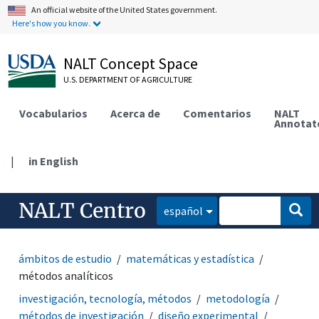
An official website of the United States government.
Here's how you know.
NALT Concept Space
U.S. DEPARTMENT OF AGRICULTURE
Vocabularios
Acerca de
Comentarios
NALT
Annotat
|
in English
NALT Centro
español
ámbitos de estudio
matemáticas y estadística
métodos analíticos
investigación, tecnología, métodos
metodología
métodos de investigación
diseño experimental