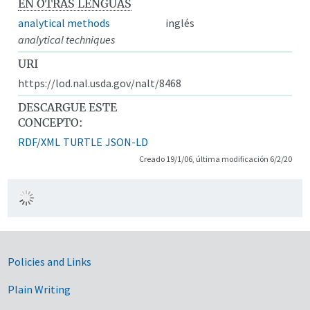
EN OTRAS LENGUAS
analytical methods
inglés
analytical techniques
URI
https://lod.nal.usda.gov/nalt/8468
DESCARGUE ESTE
CONCEPTO:
RDF/XML
TURTLE
JSON-LD
Creado 19/1/06, última modificación 6/2/20
Government Links
Policies and Links
Plain Writing