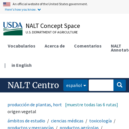
An official website of the United States government.
Here's how you know.
NALT Concept Space
U.S. DEPARTMENT OF AGRICULTURE
Vocabularios
Acerca de
Comentarios
NALT
Annotat
|
in English
NALT Centro
español
producción de plantas, horticultura
[muestre todas las 6 rutas]
productos de
origen vegetal
ámbitos de estudio
ciencias médicas
toxicología
productos y mercancías
productos agrícolas