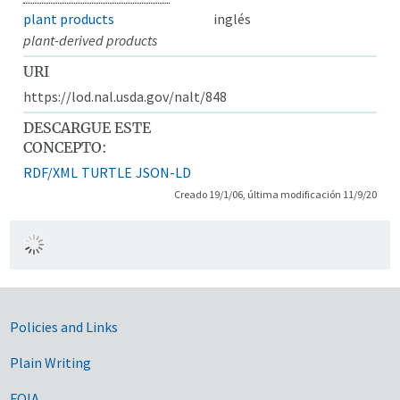
plant products
inglés
plant-derived products
URI
https://lod.nal.usda.gov/nalt/848
DESCARGUE ESTE
CONCEPTO:
RDF/XML
TURTLE
JSON-LD
Creado 19/1/06, última modificación 11/9/20
Government Links
Policies and Links
Plain Writing
FOIA