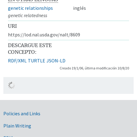
genetic relationships
inglés
genetic relatedness
URI
https://lod.nal.usda.gov/nalt/8609
DESCARGUE ESTE
CONCEPTO:
RDF/XML
TURTLE
JSON-LD
Creado 19/1/06, última modificación 10/8/20
Government Links
Policies and Links
Plain Writing