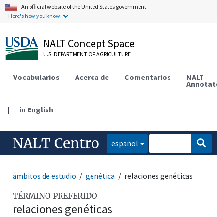
An official website of the United States government.
Here's how you know.
NALT Concept Space
U.S. DEPARTMENT OF AGRICULTURE
Vocabularios
Acerca de
Comentarios
NALT
Annotat
|
in English
NALT Centro
español
ámbitos de estudio
genética
relaciones genéticas
TÉRMINO PREFERIDO
relaciones genéticas