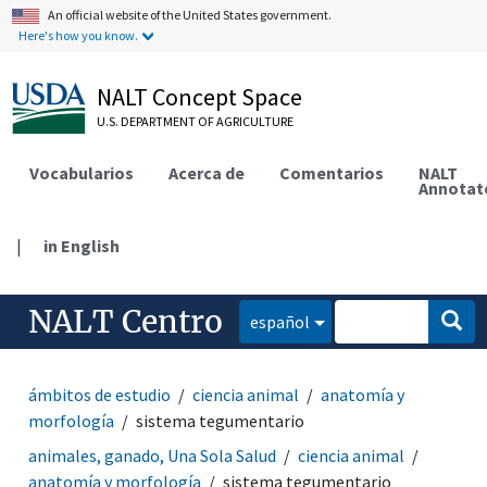
An official website of the United States government.
Here's how you know.
NALT Concept Space
U.S. DEPARTMENT OF AGRICULTURE
Vocabularios
Acerca de
Comentarios
NALT
Annotat
|
in English
NALT Centro
español
ámbitos de estudio
ciencia animal
anatomía y
morfología
sistema tegumentario
animales, ganado, Una Sola Salud
ciencia animal
anatomía y morfología
sistema tegumentario