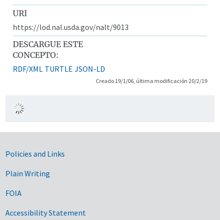
URI
https://lod.nal.usda.gov/nalt/9013
DESCARGUE ESTE
CONCEPTO:
RDF/XML
TURTLE
JSON-LD
Creado 19/1/06, última modificación 20/2/19
Government Links
Policies and Links
Plain Writing
FOIA
Accessibility Statement