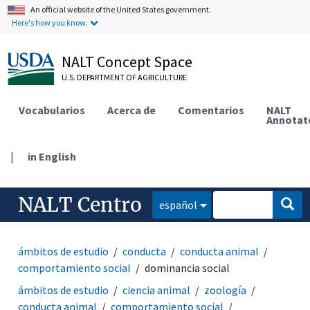
An official website of the United States government.
Here's how you know.
NALT Concept Space
U.S. DEPARTMENT OF AGRICULTURE
Vocabularios
Acerca de
Comentarios
NALT
Annotat
|
in English
NALT Centro
español
ámbitos de estudio
conducta
conducta animal
comportamiento social
dominancia social
ámbitos de estudio
ciencia animal
zoología
conducta animal
comportamiento social