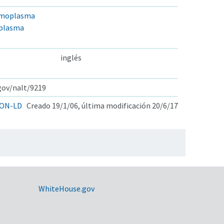
ermoplasma
oplasma
inglés
.gov/nalt/9219
ON-LD
Creado 19/1/06, última modificación 20/6/17
WhiteHouse.gov