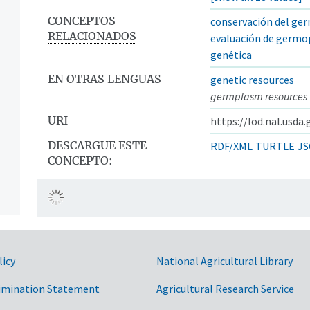
CONCEPTOS
conservación del g
RELACIONADOS
evaluación de germ
genética
EN OTRAS LENGUAS
genetic resources
germplasm resources
URI
https://lod.nal.usda
DESCARGUE ESTE
RDF/XML
TURTLE
JS
CONCEPTO:
ntos
licy
National Agricultural Library
imination Statement
Agricultural Research Service