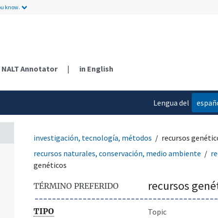
ou know.
NALT Annotator
|
in English
Lengua del
españ
contenido
n
investigación, tecnología, métodos
recursos genétic
recursos naturales, conservación, medio ambiente
re
genéticos
recursos gené
TÉRMINO PREFERIDO
TIPO
Topic