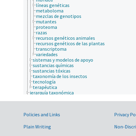
líneas genéticas
metaboloma
mezclas de genotipos
mutantes
proteoma
razas
recursos genéticos animales
recursos genéticos de las plantas
transcriptoma
variedades
sistemas y modelos de apoyo
sustancias químicas
sustancias tóxicas
taxonomía de los insectos
tecnología
terapéutica
jerarquía taxonómica
nutrición humana, inocuidad y calidad de los alime
producción de plantas, horticultura
recursos naturales, conservación, medio ambiente
Government Links
Policies and Links
ambiente
Privacy Po
ciencia ambiental
ciencias atmosféricas
Plain Writing
Non-Discr
ecología