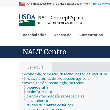
An official website of the United States government.
Here's how y
NALT Concept Space
U.S. DEPARTMENT OF AGRICULTURE
Vocabularios
Acerca de
Comentarios
NALT Centro
ámbitos de estudio
animales, ganado, Una Sola Salud
Jerarquía
desarrollo rural, comunidades, educación, extensió
economía, comercio, derecho, negocios, industria
fincas, sistemas de producción agrícola
investigación, tecnología, métodos
biogeografía
bioinformática
ciencia y tecnología geoespaciales
cruzamiento
cultivo de plantas acuáticas
desarrollo de vacunas