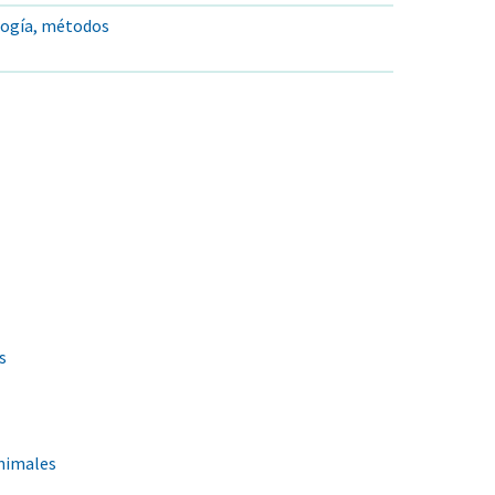
logía, métodos
s
animales