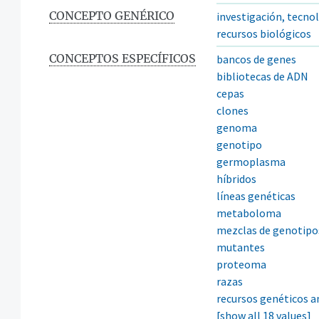
CONCEPTO GENÉRICO
investigación, tecno
recursos biológicos
CONCEPTOS ESPECÍFICOS
bancos de genes
bibliotecas de ADN
cepas
clones
genoma
genotipo
germoplasma
híbridos
líneas genéticas
metaboloma
mezclas de genotipo
mutantes
proteoma
razas
recursos genéticos 
[show all 18 values]