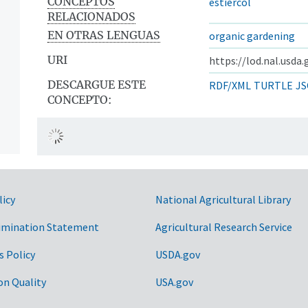
CONCEPTOS
estiércol
RELACIONADOS
EN OTRAS LENGUAS
organic gardening
URI
https://lod.nal.usda
DESCARGUE ESTE
RDF/XML
TURTLE
JS
CONCEPTO:
licy
National Agricultural Library
imination Statement
Agricultural Research Service
s Policy
USDA.gov
on Quality
USA.gov
n