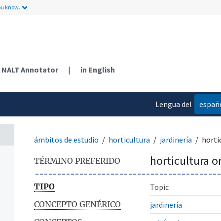
ou know.
NALT Annotator
|
in English
Lengua del
españ
contenido
ámbitos de estudio
horticultura
jardinería
horti
horticultura o
TÉRMINO PREFERIDO
TIPO
Topic
CONCEPTO GENÉRICO
jardinería