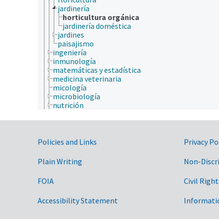
jardinería
horticultura orgánica
jardinería doméstica
jardines
paisajismo
ingeniería
inmunología
matemáticas y estadística
medicina veterinaria
micología
microbiología
nutrición
paleontología
parasitología
patología de insectos
Government Links
plantas (botánica)
Policies and Links
Privacy Po
psicología
química
Plain Writing
Non-Discr
salud animal y humana
sericultura
FOIA
Civil Right
taxonomía
animales, ganado, Una Sola Salud
Accessibility Statement
Informati
desarrollo rural, comunidades, educación, extensió
economía, comercio, derecho, negocios, industria