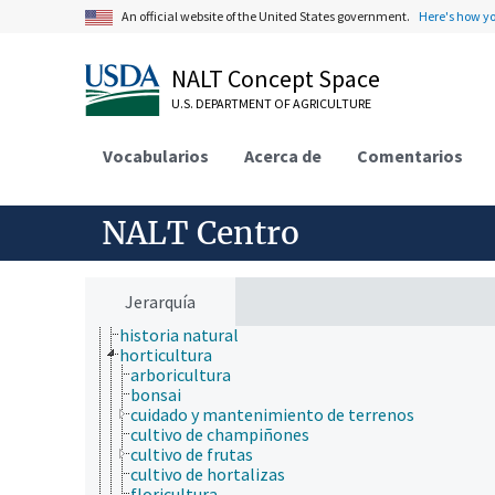
educación
An official website of the United States government.
Here's how y
embriología
endocrinología
NALT Concept Space
epidemiología
etiología
U.S. DEPARTMENT OF AGRICULTURE
física
fisiología
Vocabularios
fisiopatología
Acerca de
Comentarios
genética
geografía
geología
NALT Centro
hidrología
higiene
histología
histopatología
Jerarquía
historia
historia natural
horticultura
arboricultura
bonsai
cuidado y mantenimiento de terrenos
cultivo de champiñones
cultivo de frutas
cultivo de hortalizas
floricultura