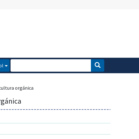
ol
cultura orgánica
rgánica