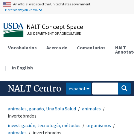
An official website of the United States government.
Here's how you know.
NALT Concept Space
U.S. DEPARTMENT OF AGRICULTURE
Vocabularios
Acerca de
Comentarios
NALT
Annotat
|
in English
NALT Centro
español
animales, ganado, Una Sola Salud
animales
invertebrados
investigación, tecnología, métodos
organismos
animales
invertebrados