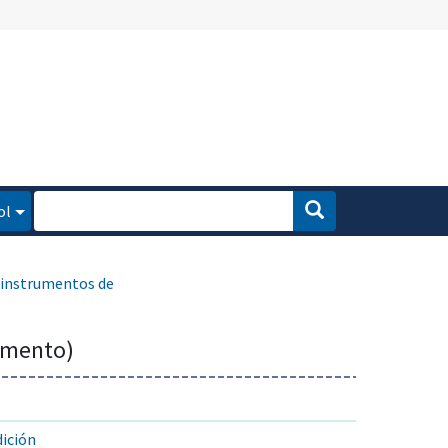
ol
instrumentos de
umento)
ición