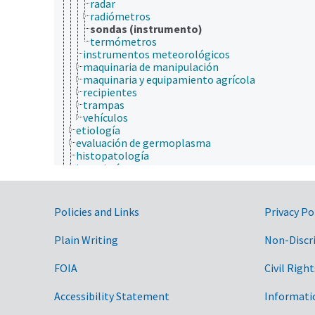
radar
radiómetros
sondas (instrumento)
termómetros
instrumentos meteorológicos
maquinaria de manipulación
maquinaria y equipamiento agrícola
recipientes
trampas
vehículos
etiología
evaluación de germoplasma
histopatología
ingeniería
ingeniería genética
investigación
localizaciones geográficas históricas
Government Links
Policies and Links
Privacy Po
medicamentos
metodología
Plain Writing
Non-Discr
organismos
patología de insectos
FOIA
Civil Right
procesos y condiciones patológicas
productos de insectos
propiedades y fenómenos biológicos
Accessibility Statement
Informati
recolección de insectos