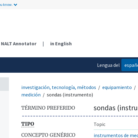
ou know.
NALT Annotator
|
in English
Lengua del
españ
contenido
investigación, tecnología, métodos
equipamiento
medición
sondas (instrumento)
sondas (instr
TÉRMINO PREFERIDO
TIPO
Topic
CONCEPTO GENÉRICO
instrumentos de med