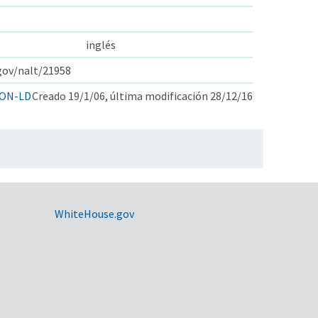
inglés
.gov/nalt/21958
ON-LD
Creado 19/1/06, última modificación 28/12/16
WhiteHouse.gov