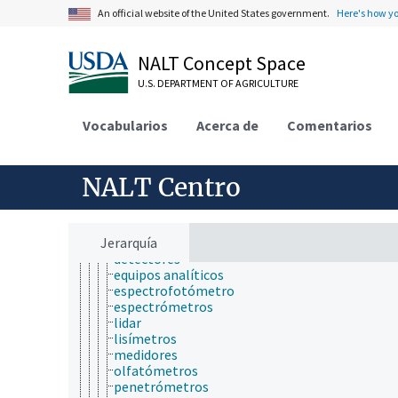
equipamiento auxiliar
An official website of the United States government.
Here's how y
equipamiento de aplicación
equipamiento de investigación
equipamiento para limpieza
NALT Concept Space
equipamiento para secado
equipo de control de plagas
U.S. DEPARTMENT OF AGRICULTURE
equipo de laboratorio
equipo de procesamiento
Vocabularios
Acerca de
Comentarios
equipo de seguridad
equipo eléctrico
equipo médico y veterinario
equipo óptico
NALT Centro
equipo portátil
generadores (equipamiento)
instrumentos de medición
Jerarquía
calibres
detectores
equipos analíticos
espectrofotómetro
espectrómetros
lidar
lisímetros
medidores
olfatómetros
penetrómetros