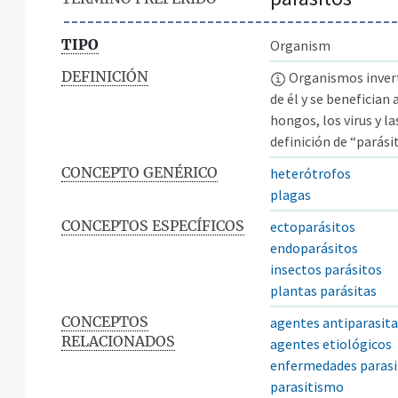
TIPO
Organism
DEFINICIÓN
Organismos invert
de él y se benefician
hongos, los virus y l
definición de “parási
CONCEPTO GENÉRICO
heterótrofos
plagas
CONCEPTOS ESPECÍFICOS
ectoparásitos
endoparásitos
insectos parásitos
plantas parásitas
CONCEPTOS
agentes antiparasita
RELACIONADOS
agentes etiológicos
enfermedades parasi
parasitismo