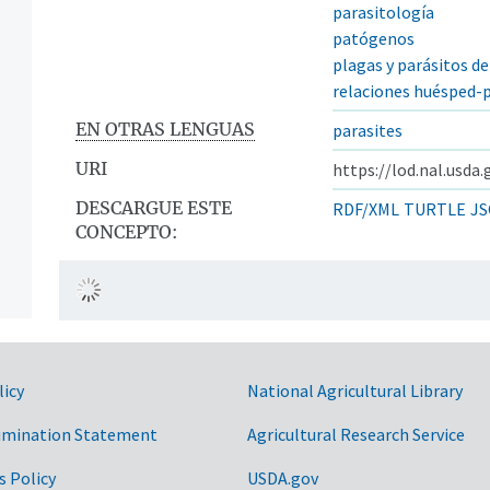
parasitología
patógenos
plagas y parásitos d
relaciones huésped-
EN OTRAS LENGUAS
parasites
URI
https://lod.nal.usda
DESCARGUE ESTE
RDF/XML
TURTLE
JS
CONCEPTO:
licy
National Agricultural Library
imination Statement
Agricultural Research Service
s Policy
USDA.gov