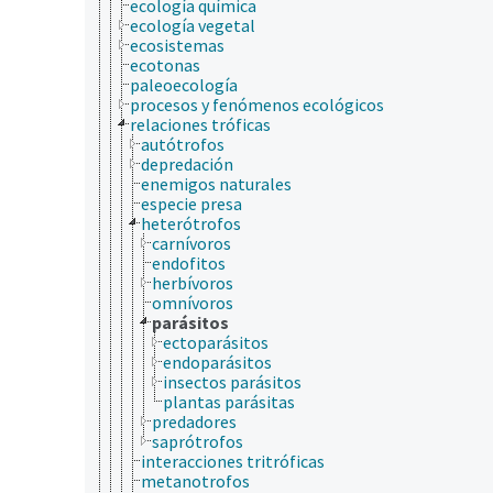
ecología química
ecología vegetal
ecosistemas
ecotonas
paleoecología
procesos y fenómenos ecológicos
relaciones tróficas
autótrofos
depredación
enemigos naturales
especie presa
heterótrofos
carnívoros
endofitos
herbívoros
omnívoros
parásitos
ectoparásitos
endoparásitos
insectos parásitos
plantas parásitas
predadores
saprótrofos
interacciones tritróficas
metanotrofos