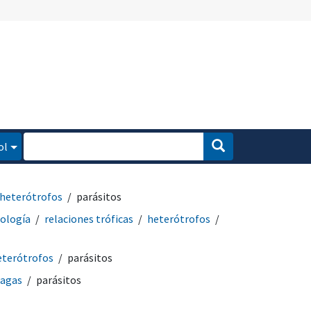
ol
heterótrofos
parásitos
ología
relaciones tróficas
heterótrofos
eterótrofos
parásitos
lagas
parásitos