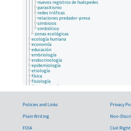
nuevos registros de huéspedes
parasitismo
redes tróficas
relaciones predador-presa
simbiosis
simbiótico
zonas ecológicas
ecología humana
economía
educación
embriología
endocrinología
epidemiología
etiología
física
fisiología
fisiopatología
genética
geografía
geología
Government Links
Policies and Links
Privacy Po
hidrología
higiene
Plain Writing
Non-Discr
histología
histopatología
FOIA
Civil Right
historia