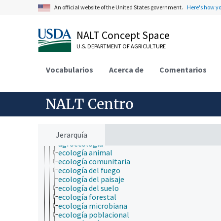
ciencia de la información
An official website of the United States government.
Here's how y
ciencia de la nutrición
ciencia de la sostenibilidad
ciencia de las malezas
NALT Concept Space
ciencia de los materiales
ciencia del sistema terrestre
U.S. DEPARTMENT OF AGRICULTURE
ciencia del suelo
ciencia y tecnología geoespaciales
Vocabularios
Acerca de
Comentarios
ciencias atmosféricas
ciencias del mar
ciencias forestales
ciencias sociales
NALT Centro
comunicación (humana)
conducta
cultura y humanidades
ecología
Jerarquía
agroecología
ecología animal
ecología comunitaria
ecología del fuego
ecología del paisaje
ecología del suelo
ecología forestal
ecología microbiana
ecología poblacional