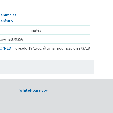
e animales
parásito
inglés
.gov/nalt/9356
ON-LD
Creado 19/1/06, última modificación 9/3/18
WhiteHouse.gov