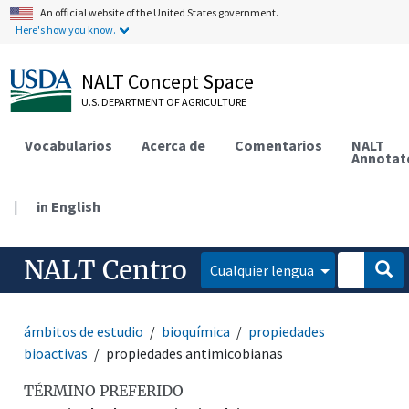
An official website of the United States government.
Here's how you know.
NALT Concept Space
U.S. DEPARTMENT OF AGRICULTURE
Vocabularios
Acerca de
Comentarios
NALT
Annotat
|
in English
NALT Centro
Cualquier lengua
ámbitos de estudio
bioquímica
propiedades
bioactivas
propiedades antimicobianas
TÉRMINO PREFERIDO