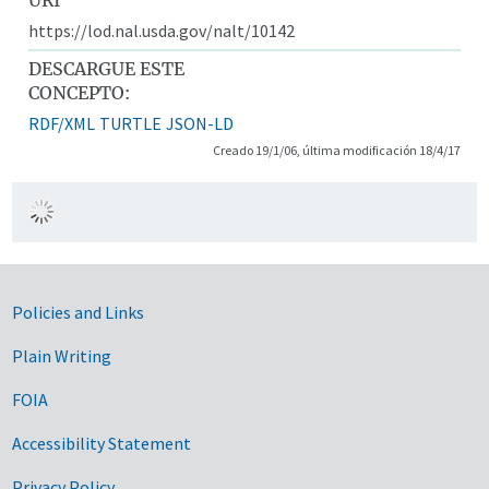
https://lod.nal.usda.gov/nalt/10142
DESCARGUE ESTE
CONCEPTO:
RDF/XML
TURTLE
JSON-LD
Creado 19/1/06, última modificación 18/4/17
Government Links
Policies and Links
Plain Writing
FOIA
Accessibility Statement
Privacy Policy