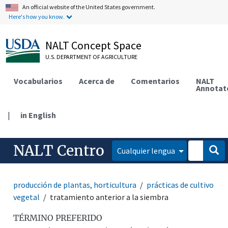
An official website of the United States government.
Here's how you know.
NALT Concept Space
U.S. DEPARTMENT OF AGRICULTURE
Vocabularios
Acerca de
Comentarios
NALT
Annotat
|
in English
NALT Centro
Cualquier lengua
producción de plantas, horticultura
prácticas de cultivo
vegetal
tratamiento anterior a la siembra
TÉRMINO PREFERIDO