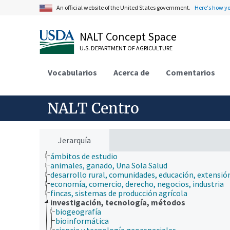
An official website of the United States government.
Here's how y
NALT Concept Space
U.S. DEPARTMENT OF AGRICULTURE
Vocabularios
Acerca de
Comentarios
NALT Centro
Jerarquía
ámbitos de estudio
animales, ganado, Una Sola Salud
desarrollo rural, comunidades, educación, extensió
economía, comercio, derecho, negocios, industria
fincas, sistemas de producción agrícola
investigación, tecnología, métodos
biogeografía
bioinformática
ciencia y tecnología geoespaciales