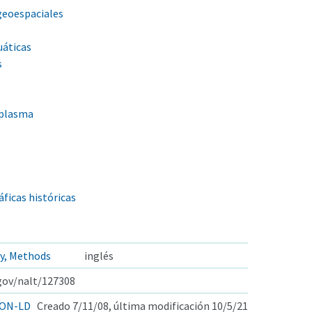
 geoespaciales
uáticas
s
oplasma
ficas históricas
y, Methods
inglés
.gov/nalt/127308
ON-LD
Creado 7/11/08, última modificación 10/5/21