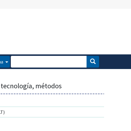
ua
, tecnología, métodos
T)