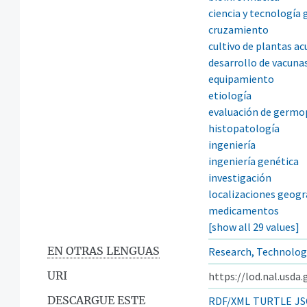
ciencia y tecnología
cruzamiento
cultivo de plantas ac
desarrollo de vacuna
equipamiento
etiología
evaluación de germ
histopatología
ingeniería
ingeniería genética
investigación
localizaciones geográ
medicamentos
[show all 29 values]
EN OTRAS LENGUAS
Research, Technolog
URI
https://lod.nal.usda
DESCARGUE ESTE
RDF/XML
TURTLE
JS