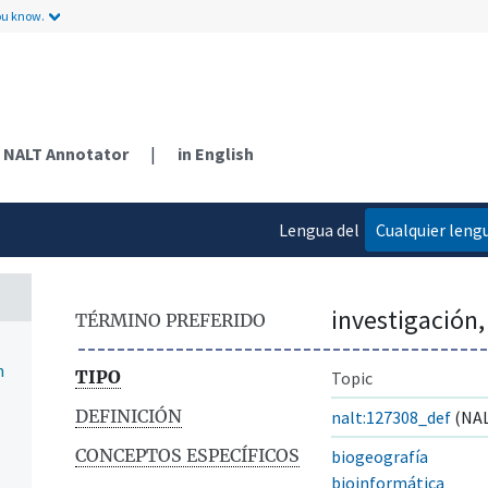
ou know.
NALT Annotator
|
in English
Lengua del
Cualquier leng
contenido
investigación
TÉRMINO PREFERIDO
n
TIPO
Topic
DEFINICIÓN
nalt:127308_def
(NAL
CONCEPTOS ESPECÍFICOS
biogeografía
bioinformática