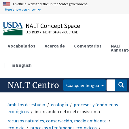
An official website of the United States government.
Here's how you know.
NALT Concept Space
U.S. DEPARTMENT OF AGRICULTURE
Vocabularios
Acerca de
Comentarios
NALT
Annotat
|
in English
NALT Centro
Cualquier lengua
ámbitos de estudio
ecología
procesos y fenómenos
ecológicos
intercambio neto del ecosistema
recursos naturales, conservación, medio ambiente
ecología
procesos y fenómenos ecológicos