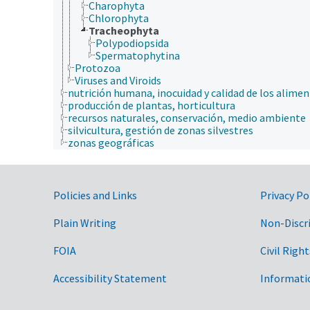
Charophyta
Chlorophyta
Tracheophyta
Polypodiopsida
Spermatophytina
Protozoa
Viruses and Viroids
nutrición humana, inocuidad y calidad de los alime
producción de plantas, horticultura
recursos naturales, conservación, medio ambiente
silvicultura, gestión de zonas silvestres
zonas geográficas
Government Links
Policies and Links
Privacy Po
Plain Writing
Non-Discr
FOIA
Civil Right
Accessibility Statement
Informati