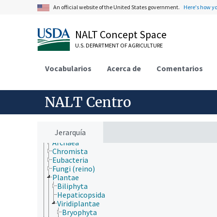
An official website of the United States government.
Here's how y
NALT Concept Space
U.S. DEPARTMENT OF AGRICULTURE
Vocabularios
Acerca de
Comentarios
ámbitos de estudio
animales, ganado, Una Sola Salud
desarrollo rural, comunidades, educación, extensió
NALT Centro
economía, comercio, derecho, negocios, industria
fincas, sistemas de producción agrícola
investigación, tecnología, métodos
jerarquía taxonómica
Jerarquía
Animalia
Archaea
Chromista
Eubacteria
Fungi (reino)
Plantae
Biliphyta
Hepaticopsida
Viridiplantae
Bryophyta