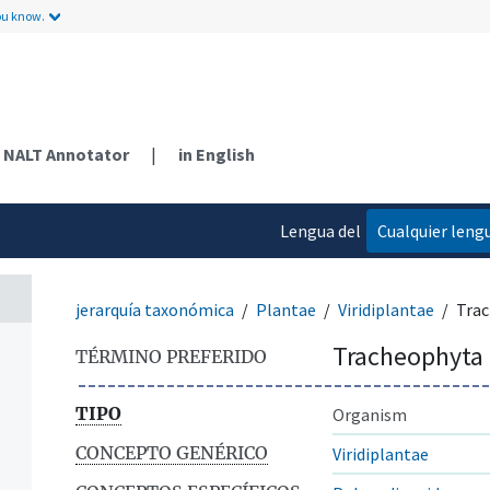
ou know.
NALT Annotator
|
in English
n
Lengua del
Cualquier leng
contenido
jerarquía taxonómica
Plantae
Viridiplantae
Tra
Tracheophyta
TÉRMINO PREFERIDO
TIPO
Organism
CONCEPTO GENÉRICO
Viridiplantae