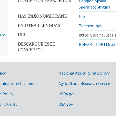
CONCEPTOS ESPECÍFICOS
Polypodiopsida
Spermatophytina
HAS TAXONOMIC RANK
filo
EN OTRAS LENGUAS
Tracheophyta
ntos
URI
https://lod.nal.usda
DESCARGUE ESTE
RDF/XML
TURTLE
JS
CONCEPTO:
licy
National Agricultural Library
imination Statement
Agricultural Research Service
s Policy
USDA.gov
on Quality
USA.gov