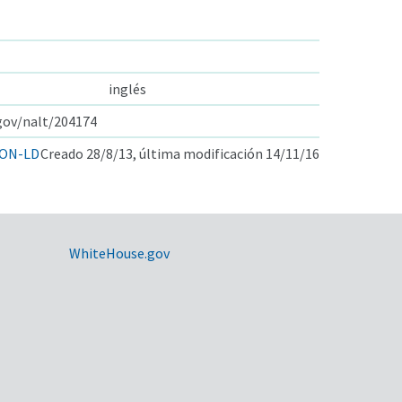
inglés
.gov/nalt/204174
ON-LD
Creado 28/8/13, última modificación 14/11/16
WhiteHouse.gov