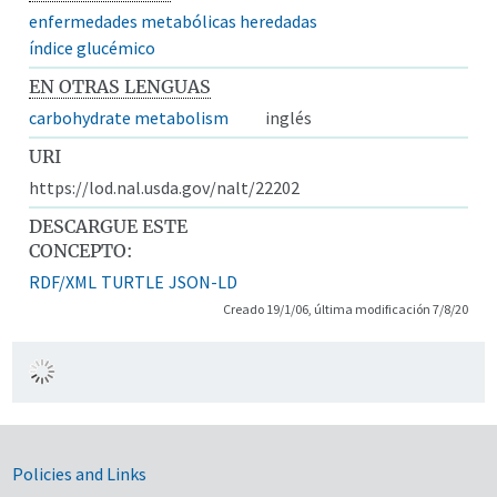
enfermedades metabólicas heredadas
índice glucémico
EN OTRAS LENGUAS
carbohydrate metabolism
inglés
URI
https://lod.nal.usda.gov/nalt/22202
DESCARGUE ESTE
CONCEPTO:
RDF/XML
TURTLE
JSON-LD
Creado 19/1/06, última modificación 7/8/20
Government Links
Policies and Links