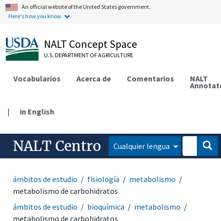
An official website of the United States government.
Here's how you know.
NALT Concept Space
U.S. DEPARTMENT OF AGRICULTURE
Vocabularios
Acerca de
Comentarios
NALT
Annotat
|
in English
NALT Centro
Cualquier lengua
ámbitos de estudio
fisiología
metabolismo
metabolismo de carbohidratos
ámbitos de estudio
bioquímica
metabolismo
metabolismo de carbohidratos