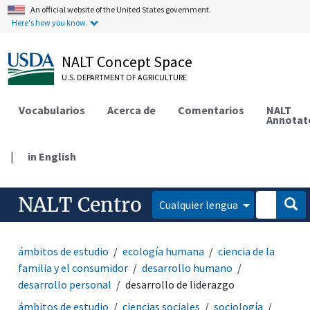
An official website of the United States government.
Here's how you know.
NALT Concept Space
U.S. DEPARTMENT OF AGRICULTURE
Vocabularios
Acerca de
Comentarios
NALT
Annotat
|
in English
NALT Centro
Cualquier lengua
ámbitos de estudio
ecología humana
ciencia de la
familia y el consumidor
desarrollo humano
desarrollo personal
desarrollo de liderazgo
ámbitos de estudio
ciencias sociales
sociología