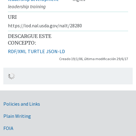
leadership training
URI
https://lod.nal.usda.gov/nalt/28280
DESCARGUE ESTE
CONCEPTO:
RDF/XML
TURTLE
JSON-LD
Creado 19/1/06, última modificación 29/6/17
Government Links
Policies and Links
Plain Writing
FOIA