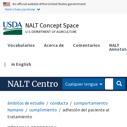
An official website of the United States government.
Here's how you know.
NALT Concept Space
U.S. DEPARTMENT OF AGRICULTURE
Vocabularios
Acerca de
Comentarios
NALT
Annotat
|
in English
NALT Centro
Cualquier lengua
ámbitos de estudio
conducta
comportamiento
humano
cumplimiento
adhesión del paciente al
tratamiento