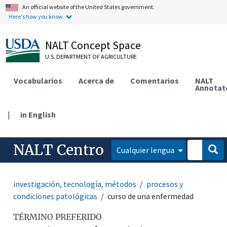
An official website of the United States government.
Here's how you know.
NALT Concept Space
U.S. DEPARTMENT OF AGRICULTURE
Vocabularios
Acerca de
Comentarios
NALT
Annotat
|
in English
NALT Centro
Cualquier lengua
investigación, tecnología, métodos
procesos y
condiciones patológicas
curso de una enfermedad
TÉRMINO PREFERIDO