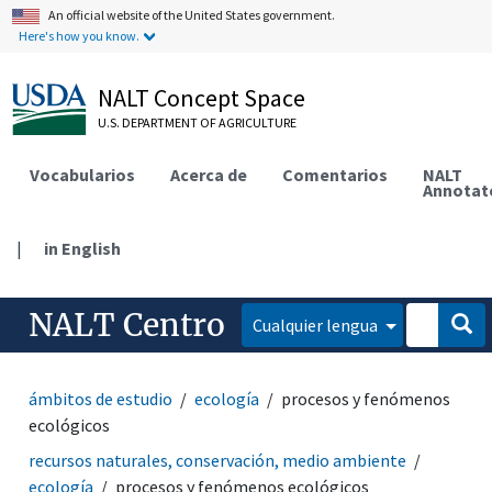
An official website of the United States government.
Here's how you know.
NALT Concept Space
U.S. DEPARTMENT OF AGRICULTURE
Vocabularios
Acerca de
Comentarios
NALT
Annotat
|
in English
NALT Centro
Cualquier lengua
ámbitos de estudio
ecología
procesos y fenómenos
ecológicos
recursos naturales, conservación, medio ambiente
ecología
procesos y fenómenos ecológicos