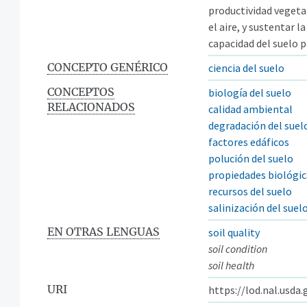
productividad vegetal
el aire, y sustentar l
capacidad del suelo p
CONCEPTO GENÉRICO
ciencia del suelo
CONCEPTOS
biología del suelo
RELACIONADOS
calidad ambiental
degradación del suel
factores edáficos
polución del suelo
propiedades biológic
recursos del suelo
salinización del suel
EN OTRAS LENGUAS
soil quality
soil condition
soil health
URI
https://lod.nal.usda