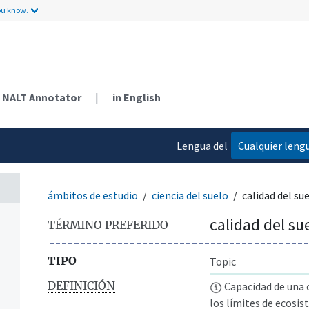
ou know.
NALT Annotator
|
in English
Lengua del
Cualquier leng
contenido
ámbitos de estudio
ciencia del suelo
calidad del su
calidad del su
TÉRMINO PREFERIDO
TIPO
Topic
DEFINICIÓN
Capacidad de una c
los límites de ecosis