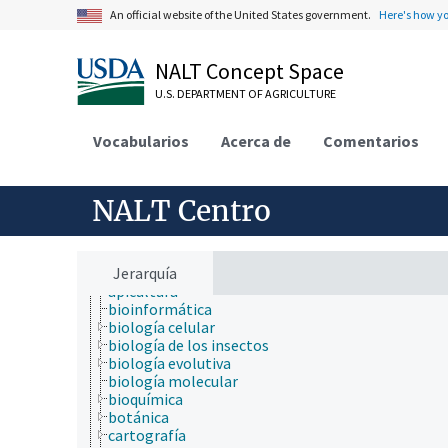
An official website of the United States government.
Here's how y
NALT Concept Space
U.S. DEPARTMENT OF AGRICULTURE
Vocabularios
Acerca de
Comentarios
ámbitos de estudio
NALT Centro
acuicultura
agricultura
agronomía
ambiente
Jerarquía
apicultura
bioinformática
biología celular
biología de los insectos
biología evolutiva
biología molecular
bioquímica
botánica
cartografía