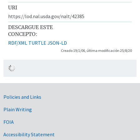
URI
https://lod.nal.usda.gov/nalt/42385
DESCARGUE ESTE
CONCEPTO:
RDF/XML
TURTLE
JSON-LD
Creado 19/1/06, última modificación 25/8/20
Government Links
Policies and Links
Plain Writing
FOIA
Accessibility Statement