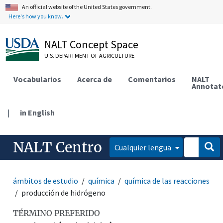
An official website of the United States government.
Here's how you know.
NALT Concept Space
U.S. DEPARTMENT OF AGRICULTURE
Vocabularios
Acerca de
Comentarios
NALT
Annotat
|
in English
NALT Centro
Cualquier lengua
ámbitos de estudio
química
química de las reacciones
producción de hidrógeno
TÉRMINO PREFERIDO