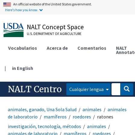
An official website of the United States government.
Here's how you know.
NALT Concept Space
U.S. DEPARTMENT OF AGRICULTURE
Vocabularios
Acerca de
Comentarios
NALT
Annotat
|
in English
NALT Centro
Cualquier lengua
animales, ganado, Una Sola Salud
animales
animales
de laboratorio
mamíferos
roedores
ratones
investigación, tecnología, métodos
animales
animales de laboratorio
mamíferos
roedores