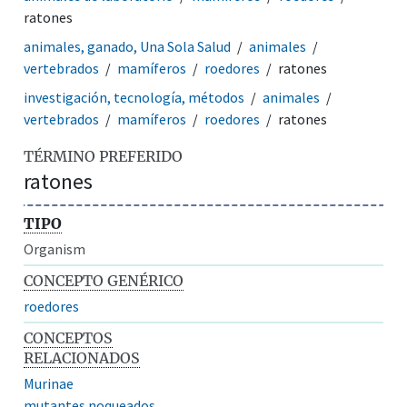
ratones
animales, ganado, Una Sola Salud
animales
vertebrados
mamíferos
roedores
ratones
investigación, tecnología, métodos
animales
vertebrados
mamíferos
roedores
ratones
TÉRMINO PREFERIDO
ratones
TIPO
Organism
CONCEPTO GENÉRICO
roedores
CONCEPTOS
RELACIONADOS
Murinae
mutantes noqueados