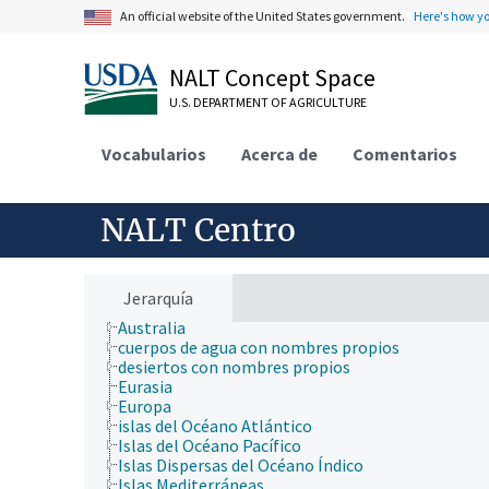
ámbitos de estudio
An official website of the United States government.
Here's how y
animales, ganado, Una Sola Salud
desarrollo rural, comunidades, educación, extensió
economía, comercio, derecho, negocios, industria
NALT Concept Space
fincas, sistemas de producción agrícola
U.S. DEPARTMENT OF AGRICULTURE
investigación, tecnología, métodos
jerarquía taxonómica
nutrición humana, inocuidad y calidad de los alime
Vocabularios
Acerca de
Comentarios
producción de plantas, horticultura
recursos naturales, conservación, medio ambiente
silvicultura, gestión de zonas silvestres
NALT Centro
zonas geográficas
África
América Central
Antártida
Jerarquía
Asia
Australia
cuerpos de agua con nombres propios
desiertos con nombres propios
Eurasia
Europa
islas del Océano Atlántico
Islas del Océano Pacífico
Islas Dispersas del Océano Índico
Islas Mediterráneas