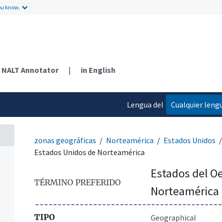
ou know.
n
ntos
NALT Annotator
|
in English
Lengua del
Cualquier leng
contenido
zonas geográficas
Norteamérica
Estados Unidos
Estados Unidos de Norteamérica
Estados del Oe
TÉRMINO PREFERIDO
Norteamérica
TIPO
Geographical