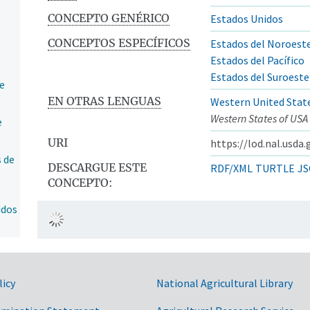
CONCEPTO GENÉRICO
Estados Unidos
CONCEPTOS ESPECÍFICOS
Estados del Noroeste
Estados del Pacífico
Estados del Suroeste
e
EN OTRAS LENGUAS
Western United Stat
Western States of USA
e
URI
https://lod.nal.usda
 de
DESCARGUE ESTE
RDF/XML
TURTLE
JS
CONCEPTO:
idos
licy
National Agricultural Library