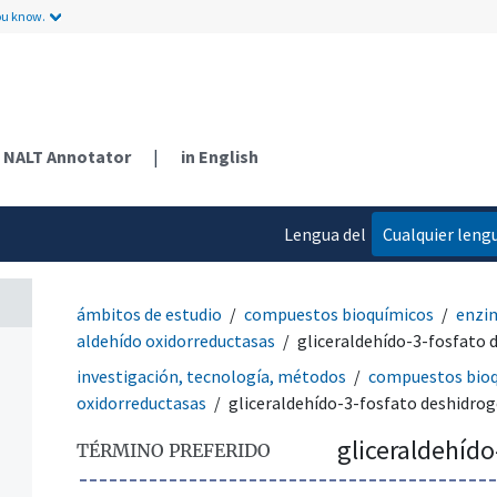
ou know.
NALT Annotator
|
in English
Lengua del
Cualquier leng
contenido
ámbitos de estudio
compuestos bioquímicos
enzi
aldehído oxidorreductasas
gliceraldehído-3-fosfato
investigación, tecnología, métodos
compuestos bio
oxidorreductasas
gliceraldehído-3-fosfato deshidro
gliceraldehíd
TÉRMINO PREFERIDO