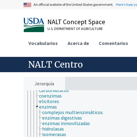
ambiente
An official website of the United States government.
Here's how y
apicultura
bioinformática
biología celular
NALT Concept Space
biología de los insectos
U.S. DEPARTMENT OF AGRICULTURE
biología evolutiva
biología molecular
bioquímica
Vocabularios
Acerca de
Comentarios
bioacumulación
biodisponibilidad
biotransformación
NALT Centro
compuestos bioquímicos
ácidos nucléicos, nucleósidos y nucleótidos
aminoácidos, péptidos y proteínas
biomarcadores
Jerarquía
biopolímero
carbohidratos
coenzimas
elicitores
enzimas
complejos multienzimáticos
enzimas digestivas
enzimas inmovilizadas
hidrolasas
isomerasas