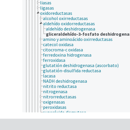
liasas
ligasas
oxidoreductasas
alcohol oxirreductasas
aldehído oxidorreductasas
aldehído deshidrogenasa
gliceraldehído-3-fosfato deshidrogena
amino y aminoácido oxirreductasas
catecol oxidasa
citocroma-c oxidasa
ferredoxina hidrogenasa
ferroxidasa
glutatión deshidrogenasa (ascorbato)
glutatión-disulfida reductasa
lacasa
NADH deshidrogenasa
nitrito reductasa
nitrogenasa
nitrorreductasas
oxigenasas
peroxidasas
superóxido dismutasa
transferasas
factores antinutricionales
factores de crecimiento