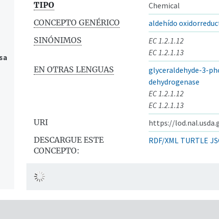
TIPO
Chemical
CONCEPTO GENÉRICO
aldehído oxidorreduc
SINÓNIMOS
EC 1.2.1.12
EC 1.2.1.13
sa
EN OTRAS LENGUAS
glyceraldehyde-3-p
dehydrogenase
EC 1.2.1.12
EC 1.2.1.13
URI
https://lod.nal.usda
DESCARGUE ESTE
RDF/XML
TURTLE
JS
CONCEPTO: