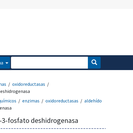
ua
mas
oxidoreductasas
 deshidrogenasa
químicos
enzimas
oxidoreductasas
aldehído
genasa
o-3-fosfato deshidrogenasa