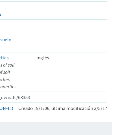
o
 suelo
rties
inglés
 of soil
f soil
rties
roperties
.gov/nalt/63353
ON-LD
Creado 19/1/06, última modificación 3/5/17