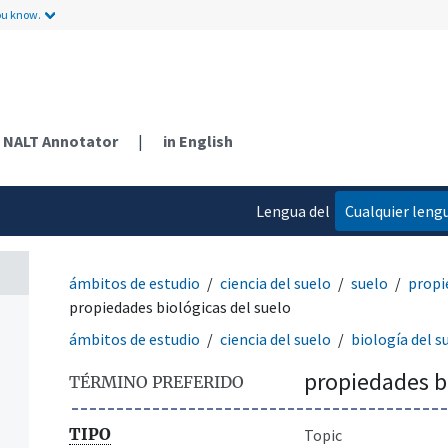
ou know.
NALT Annotator
|
in English
Lengua del
Cualquier leng
contenido
ámbitos de estudio
ciencia del suelo
suelo
propi
propiedades biológicas del suelo
ámbitos de estudio
ciencia del suelo
biología del s
propiedades bi
TÉRMINO PREFERIDO
TIPO
Topic