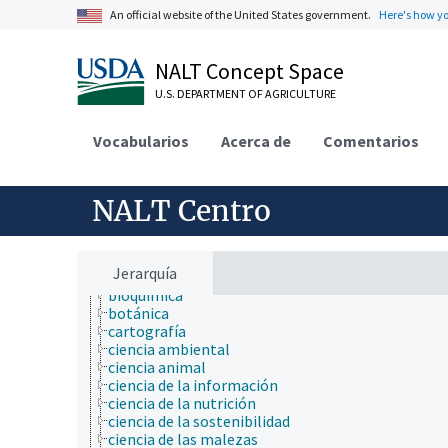
An official website of the United States government.
Here's how y
NALT Concept Space
U.S. DEPARTMENT OF AGRICULTURE
ámbitos de estudio
acuicultura
agricultura
Vocabularios
Acerca de
Comentarios
agronomía
ambiente
apicultura
NALT Centro
bioinformática
biología celular
biología de los insectos
biología evolutiva
Jerarquía
biología molecular
bioquímica
botánica
cartografía
ciencia ambiental
ciencia animal
ciencia de la información
ciencia de la nutrición
ciencia de la sostenibilidad
ciencia de las malezas