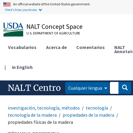
An official website of the United States government.
Here's how you know.
NALT Concept Space
U.S. DEPARTMENT OF AGRICULTURE
Vocabularios
Acerca de
Comentarios
NALT
Annotat
|
in English
NALT Centro
Cualquier lengua
investigación, tecnología, métodos
tecnología
tecnología de la madera
propiedades de la madera
propiedades físicas de la madera