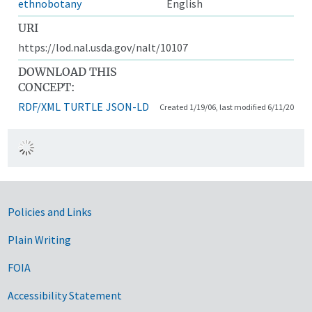
ethnobotany
English
URI
https://lod.nal.usda.gov/nalt/10107
DOWNLOAD THIS
CONCEPT:
RDF/XML
TURTLE
JSON-LD
Created 1/19/06, last modified 6/11/20
Government Links
Policies and Links
Plain Writing
FOIA
Accessibility Statement