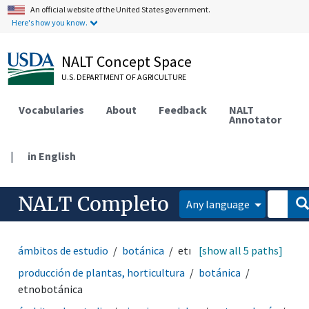
An official website of the United States government.
Here's how you know.
NALT Concept Space
U.S. DEPARTMENT OF AGRICULTURE
Vocabularies
About
Feedback
NALT
Annotator
|
in English
NALT Completo
Any language
ámbitos de estudio
botánica
etnobotánica
[show all 5 paths]
producción de plantas, horticultura
botánica
etnobotánica