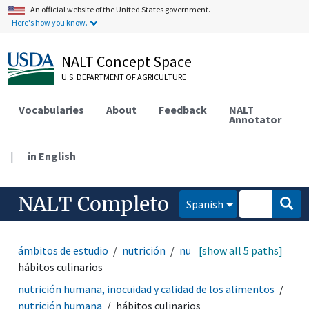
An official website of the United States government.
Here's how you know.
NALT Concept Space
U.S. DEPARTMENT OF AGRICULTURE
Vocabularies
About
Feedback
NALT
Annotator
|
in English
NALT Completo
Spanish
ámbitos de estudio
nutrición
nutrición humana
[show all 5 paths]
hábitos culinarios
nutrición humana, inocuidad y calidad de los alimentos
nutrición humana
hábitos culinarios