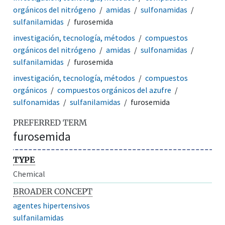
orgánicos del nitrógeno
amidas
sulfonamidas
sulfanilamidas
furosemida
investigación, tecnología, métodos
compuestos
orgánicos del nitrógeno
amidas
sulfonamidas
sulfanilamidas
furosemida
investigación, tecnología, métodos
compuestos
orgánicos
compuestos orgánicos del azufre
sulfonamidas
sulfanilamidas
furosemida
PREFERRED TERM
furosemida
TYPE
Chemical
BROADER CONCEPT
agentes hipertensivos
sulfanilamidas