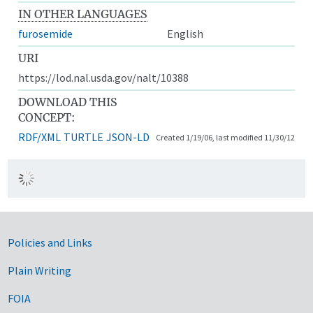
IN OTHER LANGUAGES
furosemide
English
URI
https://lod.nal.usda.gov/nalt/10388
DOWNLOAD THIS
CONCEPT:
RDF/XML
TURTLE
JSON-LD
Created 1/19/06, last modified 11/30/12
Government Links
Policies and Links
Plain Writing
FOIA