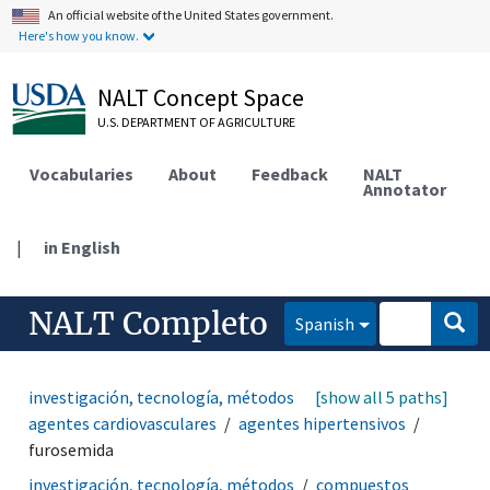
An official website of the United States government.
Here's how you know.
NALT Concept Space
U.S. DEPARTMENT OF AGRICULTURE
Vocabularies
About
Feedback
NALT
Annotator
|
in English
NALT Completo
Spanish
investigación, tecnología, métodos
[show all 5 paths]
medicamentos
agentes cardiovasculares
agentes hipertensivos
furosemida
investigación, tecnología, métodos
compuestos