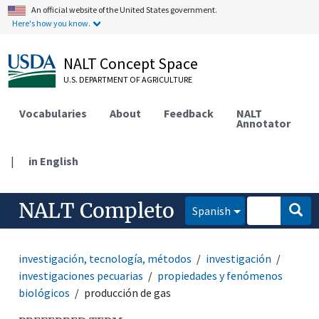
An official website of the United States government.
Here's how you know.
NALT Concept Space
U.S. DEPARTMENT OF AGRICULTURE
Vocabularies
About
Feedback
NALT
Annotator
|
in English
NALT Completo
Spanish
investigación, tecnología, métodos
investigación
investigaciones pecuarias
propiedades y fenómenos
biológicos
producción de gas