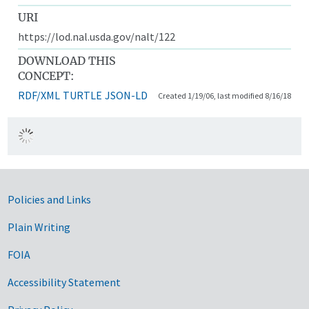
URI
https://lod.nal.usda.gov/nalt/122
DOWNLOAD THIS
CONCEPT:
RDF/XML
TURTLE
JSON-LD
Created 1/19/06, last modified 8/16/18
Government Links
Policies and Links
Plain Writing
FOIA
Accessibility Statement