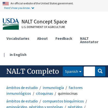
An official website of the United States government.
Here's how you know.
NALT Concept Space
U.S. DEPARTMENT OF AGRICULTURE
Vocabularies
About
Feedback
NALT
Annotator
|
in English
NALT Completo
Spanish
ámbitos de estudio
inmunología
factores
inmunológicos
citoquinas
quimiocinas
ámbitos de estudio
compuestos bioquímicos
aminoácidos, péptidos y proteínas
péptidos