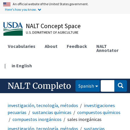
An official website of the United States government.
Here's how you know.
NALT Concept Space
U.S. DEPARTMENT OF AGRICULTURE
Vocabularies
About
Feedback
NALT
Annotator
|
in English
NALT Completo
Spanish
investigación, tecnología, métodos
investigaciones
pecuarias
sustancias químicas
compuestos químicos
compuestos inorgánicos
sales inorgánicas
investigación, tecnología, métodos
sustancias