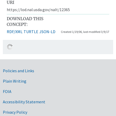
URI
https://lod.nal.usda.gov/nalt/12365
DOWNLOAD THIS
CONCEPT:
RDF/XML
TURTLE
JSON-LD
Created 1/19/06, last modified 3/9/17
Government Links
Policies and Links
Plain Writing
FOIA
Accessibility Statement
Privacy Policy