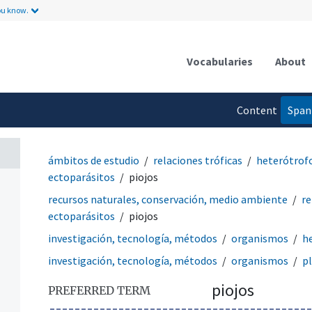
ou know.
Vocabularies
About
Content
Span
language
ámbitos de estudio
relaciones tróficas
heterótrof
ectoparásitos
piojos
recursos naturales, conservación, medio ambiente
re
ectoparásitos
piojos
investigación, tecnología, métodos
organismos
h
investigación, tecnología, métodos
organismos
p
piojos
PREFERRED TERM