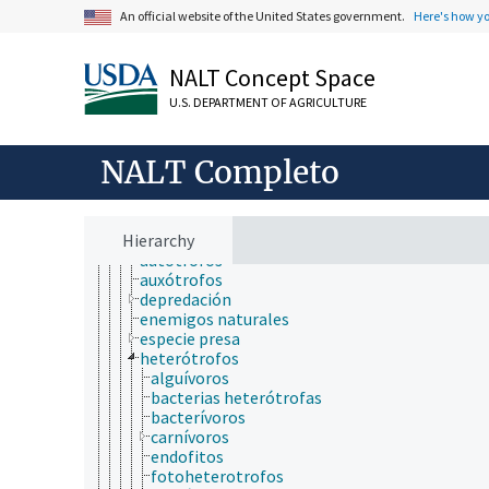
ecología del suelo
An official website of the United States government.
Here's how y
ecología forestal
ecología microbiana
ecología nutricional
NALT Concept Space
ecología poblacional
ecología química
U.S. DEPARTMENT OF AGRICULTURE
ecología vegetal
ecomorfología
ecosistemas
NALT Completo
ecotonas
paleoecología
procesos y fenómenos ecológicos
Hierarchy
relaciones tróficas
autótrofos
auxótrofos
depredación
enemigos naturales
especie presa
heterótrofos
alguívoros
bacterias heterótrofas
bacterívoros
carnívoros
endofitos
fotoheterotrofos