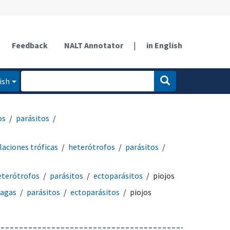
Feedback
NALT Annotator
|
in English
ish
os
parásitos
laciones tróficas
heterótrofos
parásitos
eterótrofos
parásitos
ectoparásitos
piojos
lagas
parásitos
ectoparásitos
piojos