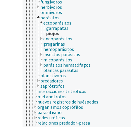
fungívoros
herbívoros
omnívoros
parásitos
ectoparásitos
garrapatas
piojos
endoparásitos
gregarinas
hemoparásitos
insectos parásitos
micoparásitos
parásitos hematófagos
plantas parásitas
planctívoros
predadores
saprótrofos
interacciones tritróficas
metanotrofos
nuevos registros de huéspedes
organismos coprófilos
parasitismo
redes tróficas
relaciones predador-presa
simbiosis