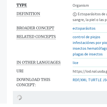
TYPE
Organism
DEFINITION
Ectoparásitos de 
sangre, la piel o las
BROADER CONCEPT
ectoparásitos
RELATED CONCEPTS
control de piojos
infestaciónes por pi
insectos hematófag
plagas de insectos
IN OTHER LANGUAGES
lice
URI
https://lod.nal.usda
DOWNLOAD THIS
RDF/XML
TURTLE
JS
CONCEPT: